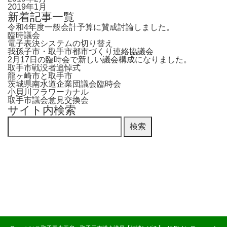
2019年1月
新着記事一覧
令和4年度一般会計予算に賛成討論しました。
臨時議会
電子表決システムの切り替え
我孫子市・取手市都市づくり連絡協議会
2月17日の臨時会で新しい議会構成になりました。
取手市戦没者追悼式
龍ヶ崎市と取手市
茨城県南水道企業団議会臨時会
小貝川フラワーカナル
取手市議会意見交換会
サイト内検索
検
索: