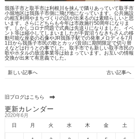
我孫子市と取手市は利根川を挟んで隣りあっていて取手市
小堀地区は我孫子市側に飛び地になっています。公共施設
の相互利用やまちづくりの話が出来るのは素晴らしいと思
います。さらにどちらも今年は市政施行50周年になりま
す。しかしコロナ問題で式典は先送りになりました。イベ
ント等は縮小してしまいましたが手賀沼うなきちさんの移
動可能な座姿の石像やJR我孫子駅での発車メロディを7月
1日から我孫子市民の歌とカッパ音頭に期間限定で切り替
えなどは行うとの事でした。取手市でも新しい取手市民の
歌やホタルの放流事業等は始まっています。お互いの情報
交換が出来て有意義でした。
新しい記事へ
古い記事へ
⇒
旧ブログはこちら
更新カレンダー
2020年6月
日
月
火
水
木
金
土